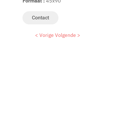
Formaat :
45x90
Contact
< Vorige
Volgende >